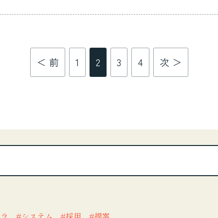
と笑顔で言ってもらえた時、信頼を築けた実感がやりがいです
＜ 前
1
2
3
4
次 ＞
フラ
システム
採用
提案