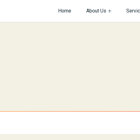
Home
About Us
Servi
サイト内を検索
情報
ビス紹介
会社沿革
ネットワーク構築
・規約・方針関連
バーマネジメント
個人情報保護方針
Web制作
ダクト開発
機器販売
ございませんか？
ィ
ネットワーク
インフラ
システム
採用
提案
物
企画・提案