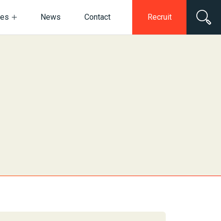
ces
News
Contact
Recruit
電子公告・決算公告
ネットワークセキュリティ
情報セキュリティ基本方針
デジタルマーケティング
動画・スチール