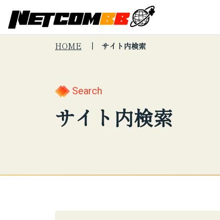
HOME
サイト内検索
Search
キーワードで
About Us
会社
サー
Search
サイト内
会社情報
サイト内検索
Services
制度
サー
検索
サービス紹介
プロ
こんな悩みは
セキュリテ
印刷