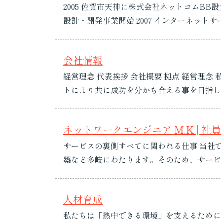
2005 佐賀市天神に株式会社ネットコムB
設計・開発事業開始 2007 インターネットサービスプロバイダー事業S.N.I（佐賀新聞・長崎新聞インターネット）を佐賀新聞社から業務移管Eコマース
事業（佐賀逸品館）開始Webサイト更新システ
会社情報
経営理念 代表挨拶 会社概要 拠点 経営理念 私たちはITのスペシャリストとして、お客様にいち早くビジネスチャンスをお届けし、きめの細かいサポー
トにより共に成功を分かち合える事を目指します。 代表挨拶 品質と信頼、プロフェッショナルとしてチャレンジ 平素より格別の
りがとうございます。当社は創業以来、ネット
ネットワークエンジニア M.K | 
サービスの裏側すべてに関われる仕事 当社
築など多岐にわたります。そのため、サービ
当社で行えることが最大の魅力だと思います
人材育成
私たちは「熱中できる環境」を支えるために