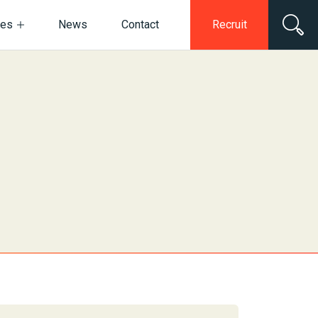
ces
News
Contact
Recruit
電子公告・決算公告
ネットワークセキュリティ
情報セキュリティ基本方針
デジタルマーケティング
動画・スチール