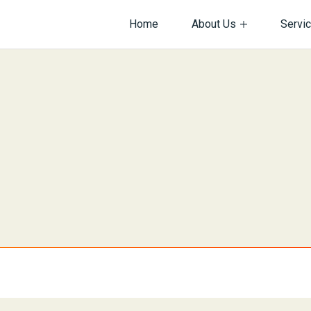
Home
About Us
Servi
サイト内を検索
情報
ビス紹介
会社沿革
ネットワーク構築
・規約・方針関連
バーマネジメント
個人情報保護方針
Web制作
ダクト開発
機器販売
ございませんか？
ィ
ネットワーク
インフラ
システム
採用
提案
物
企画・提案