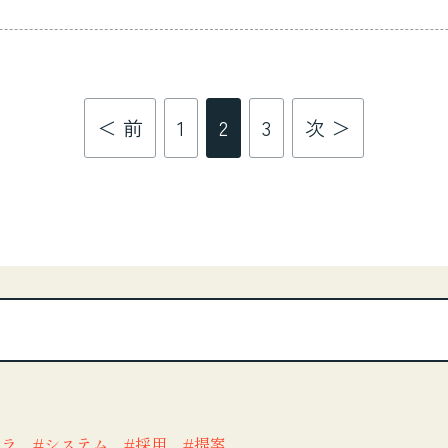
＜ 前
1
2
3
次 ＞
フラ
システム
採用
提案