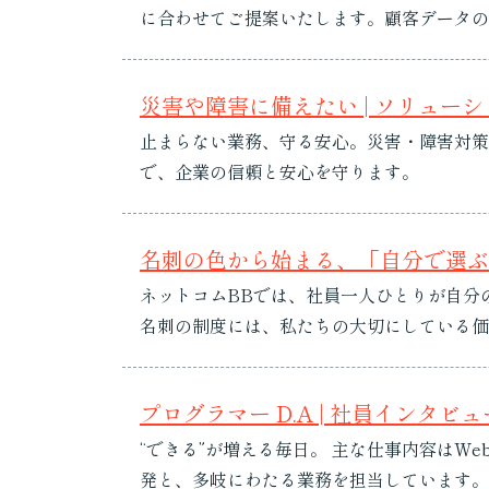
に合わせてご提案いたします。顧客データの分析や戦略立案により、目標
ーション事例 強み・特徴 成果...
災害や障害に備えたい | ソリュー
止まらない業務、守る安心。災害・障害対策
で、企業の信頼と安心を守ります。
名刺の色から始まる、「自分で選ぶ
ネットコムBBでは、社員一人ひとりが自分
名刺の制度には、私たちの大切にしている価値観が詰まっています。 「仕事で使うものだからこ
るもの。そして、仕事において何度も手に取る
プログラマー D.A | 社員インタビュ
“できる”が増える毎日。 主な仕事内容は
発と、多岐にわたる業務を担当しています。