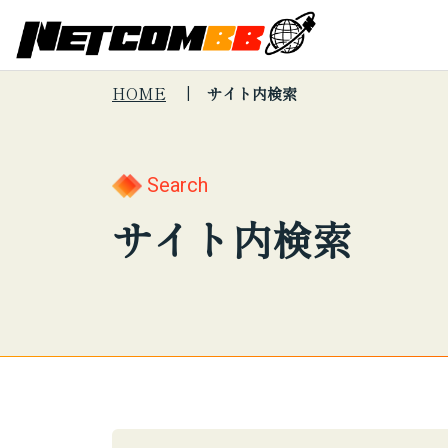
HOME
サイト内検索
Search
キーワードで
About Us
会社
サー
Search
サイト内
会社情報
サイト内検索
Services
制度
サー
検索
サービス紹介
プロ
こんな悩みは
セキュリテ
印刷