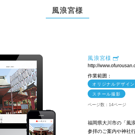
風浪宮様
風浪宮様
http://www.ofurousan.o
作業範囲：
オリジナルデザイ
スチール撮影
ページ数：14ページ
福岡県大川市の「風
参拝のご案内や神社