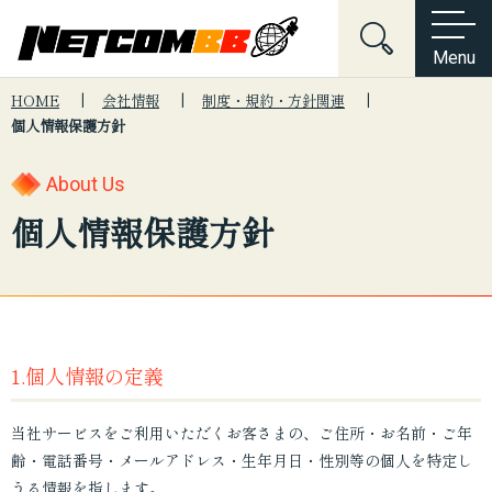
Menu
HOME
会社情報
制度・規約・方針関連
個人情報保護方針
Home
会社情報
キーワードでサイト内を検索
会社沿革
About Us
About Us
会社情報
サービス紹介
個人情報保護方針
電子公告・決算公告
ネットワーク構築
Services
サービス紹介
制度・規約・方針関連
ネットワークセキュリティ
News
新着情報
こんな悩みはございませんか？
個人情報保護方針
サーバーマネジメント
セキュリティ
ネットワーク
インフラ
Contact
お問い合わせ
情報セキュリティ基本方針
システム
採用
提案
Web制作
1.個人情報の定義
デジタルマーケティング
当社サービスをご利用いただくお客さまの、ご住所・お名前・ご年
プロダクト開発
齢・電話番号・メールアドレス・生年月日・性別等の個人を特定し
うる情報を指します。