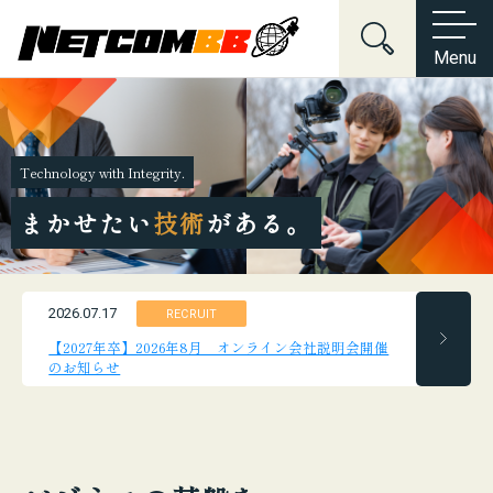
Menu
Home
会社情報
Technology with Integrity.
キーワードでサイト内を検索
会社沿革
About Us
会社情報
サービス紹介
まかせたい
技術
がある。
電子公告・決算公告
ネットワーク構築
Services
サービス紹介
制度・規約・方針関連
ネットワークセキュリティ
News
新着情報
こんな悩みはございませんか？
2026.07.17
個人情報保護方針
RECRUIT
サーバーマネジメント
セキュリティ
ネットワーク
インフラ
【2027年卒】2026年8月 オンライン会社説明会開催
Contact
お問い合わせ
情報セキュリティ基本方針
システム
採用
提案
Web制作
のお知らせ
デジタルマーケティング
プロダクト開発