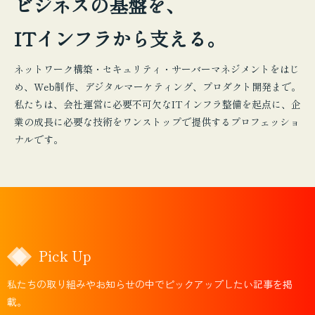
ビジネスの基盤を、
機器販売
ITインフラから支える。
動画・スチール
印刷物
ネットワーク構築・セキュリティ・サーバーマネジメントをはじ
め、Web制作、デジタルマーケティング、プロダクト開発まで。
企画・提案
私たちは、会社運営に必要不可欠なITインフラ整備を起点に、企
業の成長に必要な技術をワンストップで提供するプロフェッショ
ナルです。
Pick Up
私たちの取り組みやお知らせの中でピックアップしたい記事を掲
載。