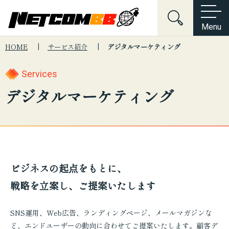
Menu
HOME
サービス紹介
デジタルマーケティング
Home
会社情報
Services
キーワードでサイト内を検索
会社沿革
About Us
会社情報
サービス紹介
デジタルマーケティング
電子公告・決算公告
ネットワーク構築
Services
サービス紹介
制度・規約・方針関連
ネットワークセキュリティ
News
新着情報
こんな悩みはございませんか？
個人情報保護方針
サーバーマネジメント
セキュリティ
ネットワーク
インフラ
Contact
お問い合わせ
ビジネスの起点をもとに、
情報セキュリティ基本方針
システム
採用
提案
Web制作
戦略を立案し、ご提案いたします
デジタルマーケティング
プロダクト開発
SNS運用、Web広告、ランディングページ、メールマガジンな
ど、エンドユーザーの動向に合わせてご提案いたします。顧客デ