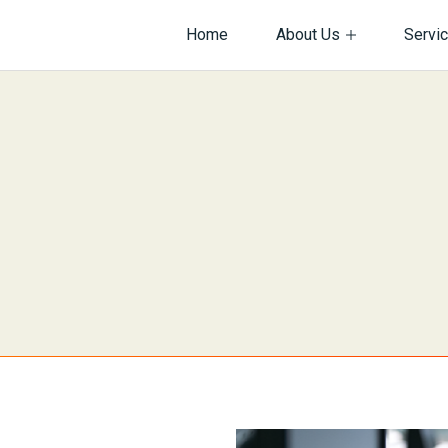
Home
About Us
Servi
サイト内を検索
情報
ビス紹介
会社沿革
ネットワーク構築
・規約・方針関連
バーマネジメント
個人情報保護方針
Web制作
ダクト開発
機器販売
ございませんか？
ィ
ネットワーク
インフラ
システム
採用
提案
物
企画・提案