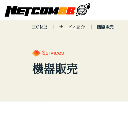
HOME
サービス紹介
機器販売
Search
キーワードで
About Us
会社
サー
Services
サイト内
会社情報
機器販売
Services
制度
サー
検索
サービス紹介
プロ
こんな悩みは
セキュリテ
印刷