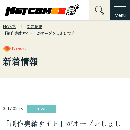
Menu
HOME
新着情報
「制作実績サイト」がオープンしました！
Home
会社情報
キーワードでサイト内を検索
会社沿革
News
About Us
会社情報
サービス紹介
新着情報
電子公告・決算公告
ネットワーク構築
Services
サービス紹介
制度・規約・方針関連
ネットワークセキュリティ
News
新着情報
こんな悩みはございませんか？
個人情報保護方針
サーバーマネジメント
セキュリティ
ネットワーク
インフラ
Contact
お問い合わせ
情報セキュリティ基本方針
システム
採用
提案
Web制作
2017.02.28
デジタルマーケティング
NEWS
プロダクト開発
「制作実績サイト」がオープンしまし