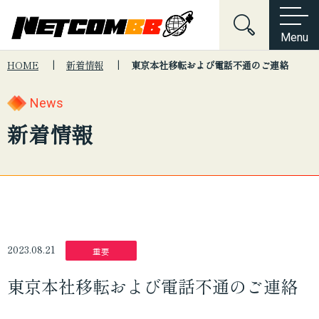
Menu
HOME
新着情報
東京本社移転および電話不通のご連絡
Home
会社情報
News
キーワードでサイト内を検索
会社沿革
About Us
会社情報
サービス紹介
新着情報
電子公告・決算公告
ネットワーク構築
Services
サービス紹介
制度・規約・方針関連
ネットワークセキュリティ
News
新着情報
こんな悩みはございませんか？
個人情報保護方針
サーバーマネジメント
セキュリティ
ネットワーク
インフラ
Contact
お問い合わせ
情報セキュリティ基本方針
システム
採用
提案
Web制作
2023.08.21
重要
デジタルマーケティング
東京本社移転および電話不通のご連絡
プロダクト開発