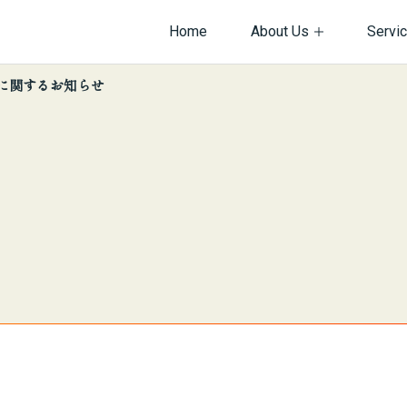
Home
About Us
Servi
に関するお知らせ
サイト内を検索
情報
ビス紹介
会社沿革
ネットワーク構築
・規約・方針関連
バーマネジメント
個人情報保護方針
Web制作
ダクト開発
機器販売
ございませんか？
ィ
ネットワーク
インフラ
システム
採用
提案
物
企画・提案