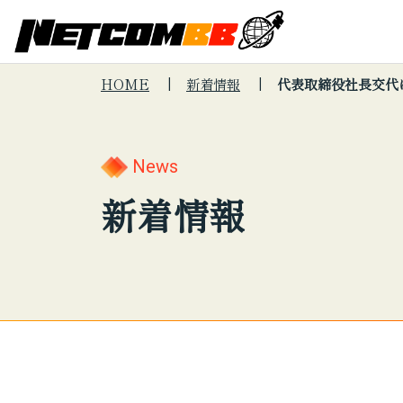
HOME
新着情報
代表取締役社長交代
Search
キーワードで
About Us
会社
サー
News
サイト内
会社情報
新着情報
Services
制度
サー
検索
サービス紹介
プロ
こんな悩みは
セキュリテ
印刷