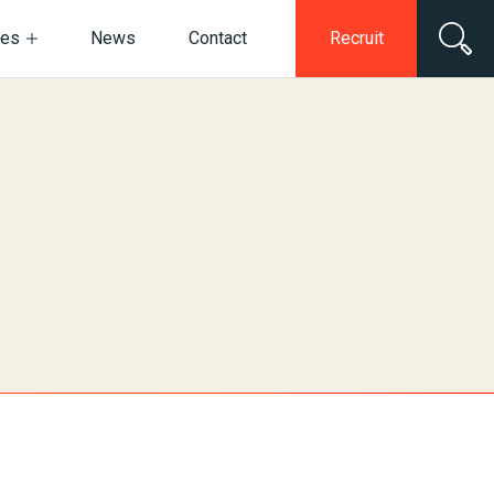
ces
News
Contact
Recruit
電子公告・決算公告
ネットワークセキュリティ
情報セキュリティ基本方針
デジタルマーケティング
動画・スチール