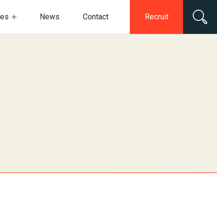
ces
News
Contact
Recruit
電子公告・決算公告
ネットワークセキュリティ
情報セキュリティ基本方針
デジタルマーケティング
動画・スチール