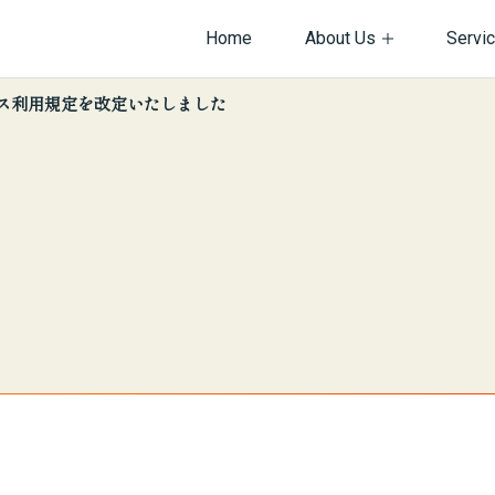
Home
About Us
Servi
ス利用規定を改定いたしました
サイト内を検索
情報
ビス紹介
会社沿革
ネットワーク構築
・規約・方針関連
バーマネジメント
個人情報保護方針
Web制作
ダクト開発
機器販売
ございませんか？
ィ
ネットワーク
インフラ
システム
採用
提案
物
企画・提案