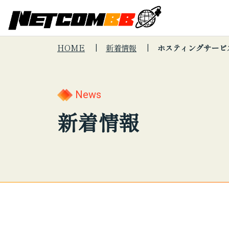
HOME
新着情報
ホスティングサービ
Search
キーワードで
About Us
会社
サー
News
サイト内
会社情報
新着情報
Services
制度
サー
検索
サービス紹介
プロ
こんな悩みは
セキュリテ
印刷