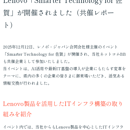
機器販売
賀」が開催されました（共催レポー
動画・スチール
ト）
印刷物
企画・提案
2025年12月12日、レノボ・ジャパン合同会社様主催のイベント
「Smarter Technology for 佐賀」が開催され、当社ネットコムBB
も共催企業として参加いたしました。
当イベントは、AI活用や最新IT基盤の導入が企業にもたらす変革を
テーマに、県内の多くの企業の皆さまに御来場いただき、活気ある
情報交換が行われました。
Lenovo製品を活用した
ITインフラ構築の取り
組みを紹介
イベント内では、当社からもLenovo製品を中心としたITインフラ