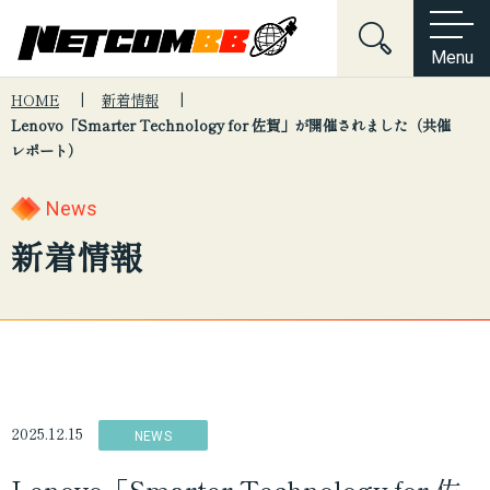
Menu
HOME
新着情報
Lenovo「Smarter Technology for 佐賀」が開催されました（共催
Home
会社情報
レポート）
キーワードでサイト内を検索
会社沿革
About Us
会社情報
サービス紹介
News
電子公告・決算公告
ネットワーク構築
Services
サービス紹介
新着情報
制度・規約・方針関連
ネットワークセキュリティ
News
新着情報
こんな悩みはございませんか？
個人情報保護方針
サーバーマネジメント
セキュリティ
ネットワーク
インフラ
Contact
お問い合わせ
情報セキュリティ基本方針
システム
採用
提案
Web制作
デジタルマーケティング
2025.12.15
NEWS
プロダクト開発
Lenovo「Smarter Technology for 佐