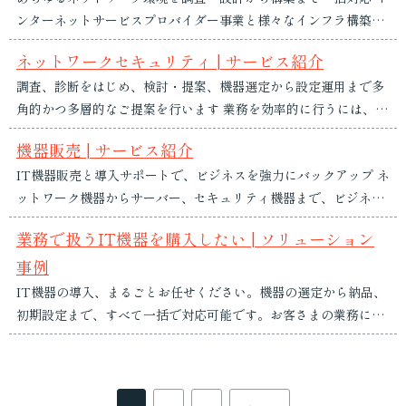
ンターネットサービスプロバイダー事業と様々なインフラ構築で
ちは、インターネット...
培った経験を活かし、お客さまのご要望に応じたネットワーク構
ネットワークセキュリティ | サービス紹介
築を実現いたします。ネットワークの計画策定段階から設計・構
調査、診断をはじめ、検討・提案、機器選定から設定運用まで多
築・運用・保守までご提案いたします。 強み・特徴 導入事例 導
角的かつ多層的なご提案を行います 業務を効率的に行うには、デ
入の流れ ソリューション事例 強...
ータ共有は不可欠となりました。その結果、データを取り扱う端
機器販売 | サービス紹介
末を始め、入手経路やデータの展開先など、あらゆる場面でセキ
IT機器販売と導入サポートで、ビジネスを強力にバックアップ ネ
ュリティの重要性が問われております。私たちは、機器の用途、
ットワーク機器からサーバー、セキュリティ機器まで、ビジネス
ネットワークの構成、お客さまが安心してビジネスに取り組める
に必要なIT機器を幅広く取り扱っています。当社は、単なる販売
ご提案を行います。 ...
業務で扱うIT機器を購入したい | ソリューション
にとどまらず、設計・設定・導入・保守までワンストップでサポ
事例
ートします。豊富なインフラ構築の実績を活かし、最適な機器選
定と安心の運用体制をご提案します。 今月のおすすめ商品 取り
IT機器の導入、まるごとお任せください。機器の選定から納品、
扱い製...
初期設定まで、すべて一括で対応可能です。お客さまの業務に最
適なIT環境を、スムーズかつ確実にご提供します。