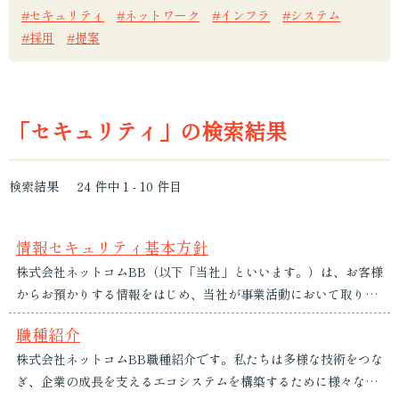
機器販売
セキュリティ
ネットワーク
インフラ
システム
採用
提案
動画・スチール
印刷物
企画・提案
「セキュリティ」の検索結果
検索結果
24
件中
1
-
10
件目
情報セキュリティ基本方針
株式会社ネットコムBB（以下「当社」といいます。）は、お客様
からお預かりする情報をはじめ、当社が事業活動において取り扱
うすべての情報資産を重要な経営資産と位置づけます。当社は、
職種紹介
情報資産の適切な保護が事業継続、サービス品質、お客様および
株式会社ネットコムBB職種紹介です。私たちは多様な技術をつな
社会からの信頼の基盤であることを認識し、ここに情報セキュリ
ぎ、企業の成長を支えるエコシステムを構築するために様々な職
ティ基本方針を定め、役員および従業員が一体となってその実現