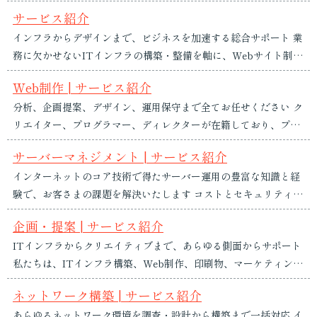
種に支えられています。 職種紹介 Work 営業 プログラマー ネッ
に取り組みます。 1.基本理念 当社は、...
サービス紹介
トワークエンジニア デザイナー 管理 社員インタビュー 営業 営業
インフラからデザインまで、ビジネスを加速する総合サポート 業
主な業務 新規顧客開拓 既存顧客フォロー 提案書・見積書作成 社
務に欠かせないITインフラの構築・整備を軸に、Webサイト制作
内連携・調整業務 売上・進捗管理 営業の仕事のやり...
やDTPデザインなど、情報発信力を高めるクリエイティブサービ
Web制作 | サービス紹介
スも展開。技術と表現の両面から、お客様のビジネスを力強くサ
分析、企画提案、デザイン、運用保守まで全てお任せください ク
ポートします。 事業一覧 ソリューション事例 プロダクト・実績
リエイター、プログラマー、ディレクターが在籍しており、プロ
事業一覧 ネットワーク構築 企業の通信インフラを支える、安
フェッショナルな仕事でWebサイトの制作を行います。サービス
心・安全なネ...
サーバーマネジメント | サービス紹介
の周知や採用活動など、目的に応じてユーザー導線を設計し、お
インターネットのコア技術で得たサーバー運用の豊富な知識と経
客さまの課題を解決いたします。 強み・特徴 技術・対応範囲 制
験で、お客さまの課題を解決いたします コストとセキュリティ、
作プロセス 導入事例 ソリューション事例 ...
リスクマネジメントなど多角的な観点で検討し、よりよいご提案
企画・提案 | サービス紹介
を行います。クラウド利用における、マイグレーションや運用、
ITインフラからクリエイティブまで、あらゆる側面からサポート
監視についての課題も解決いたします。 提供サービス 導入の流
私たちは、ITインフラ構築、Web制作、印刷物、マーケティング
れ ソリューション事例 提供サービス...
など、企業の課題に合わせた総合的な提案を行います。企画から
ネットワーク構築 | サービス紹介
実行まで、ワンストップで対応します。 課題解決のアプローチ
あらゆるネットワーク環境を調査・設計から構築まで一括対応 イ
強み・特徴 実績 ソリューション事例 課題解決のアプローチ 私た