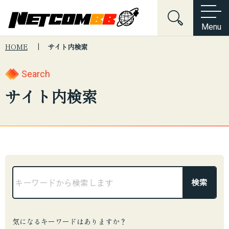
Menu
HOME
サイト内検索
Home
会社情報
Search
キーワードでサイト内を検索
会社沿革
About Us
会社情報
サービス紹介
サイト内検索
電子公告・決算公告
ネットワーク構築
Services
サービス紹介
制度・規約・方針関連
ネットワークセキュリティ
News
新着情報
こんな悩みはございませんか？
個人情報保護方針
サーバーマネジメント
セキュリティ
ネットワーク
インフラ
Contact
お問い合わせ
情報セキュリティ基本方針
システム
採用
提案
Web制作
デジタルマーケティング
プロダクト開発
気になるキーワードはありますか？